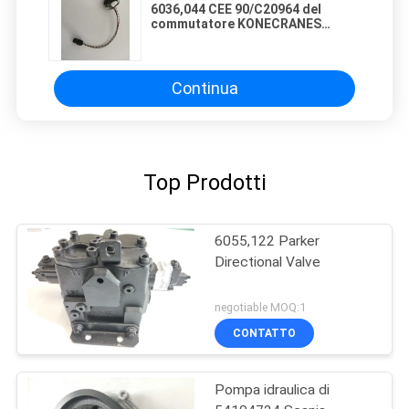
6036,044 CEE 90/C20964 del
commutatore KONECRANES
175DR0B0SW07 53487633 SMV 6/7
Continua
Top Prodotti
6055,122 Parker
Directional Valve
negotiable MOQ:1
CONTATTO
Pompa idraulica di