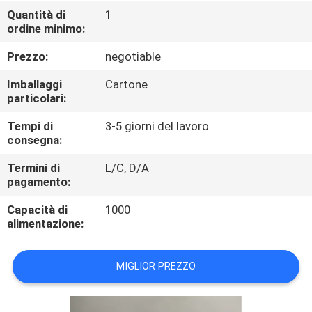
CONTROLLO
Quantità di
1
ordine minimo:
DI
QUALITÀ
Prezzo:
negotiable
Imballaggi
Cartone
CONTATTICI
particolari:
Tempi di
3-5 giorni del lavoro
consegna:
RICHIEDA
UNA
Termini di
L/C, D/A
pagamento:
CITAZIONE
Capacità di
1000
alimentazione:
MAPPA
DEL
MIGLIOR PREZZO
SITO