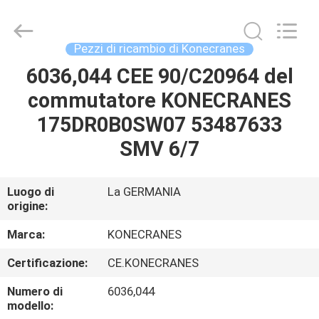
Co.,
Ltd.
All
Rights
Reserved.
Pezzi di ricambio di Konecranes
Developed
by
ECER
6036,044 CEE 90/C20964 del
CASA
commutatore KONECRANES
PRODOTTI
175DR0B0SW07 53487633
SMV 6/7
CIRCA
NOI
Luogo di
La GERMANIA
origine:
GIRO
Marca:
KONECRANES
DELLA
Certificazione:
CE.KONECRANES
FABBRICA
Numero di
6036,044
modello: