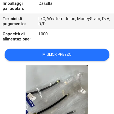
CONTROLLO
Imballaggi
Casella
particolari:
DI
Termini di
L/C, Western Union, MoneyGram, D/A,
QUALITÀ
pagamento:
D/P
Capacità di
1000
CONTATTICI
alimentazione:
RICHIEDA
MIGLIOR PREZZO
UNA
CITAZIONE
MAPPA
DEL
SITO