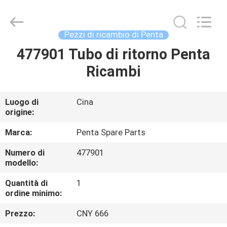
ruihuaxin
Electromechanical
Equipment
Co.,
Ltd.
Pezzi di ricambio di Penta
All
Rights
477901 Tubo di ritorno Penta
CASA
Reserved.
Developed
by
Ricambi
ECER
PRODOTTI
Luogo di
Cina
origine:
CIRCA
NOI
Marca:
Penta Spare Parts
Numero di
477901
modello:
GIRO
DELLA
Quantità di
1
ordine minimo:
FABBRICA
Prezzo:
CNY 666