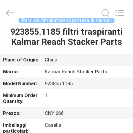
ruihuaxin
Electromechanical
Equipment
Co.,
Ltd.
Parti dell'impilatore di portata di Kalmar
All
Rights
Reserved.
923855.1185 filtri traspiranti
CASA
Developed
by
Kalmar Reach Stacker Parts
ECER
PRODOTTI
Place of Origin:
China
CIRCA
Marca:
Kalmar Reach Stacker Parts
NOI
Model Number:
923855.1185
Minimum Order
1
GIRO
Quantity:
DELLA
Prezzo:
CNY 666
FABBRICA
Imballaggi
Casella
particolari: