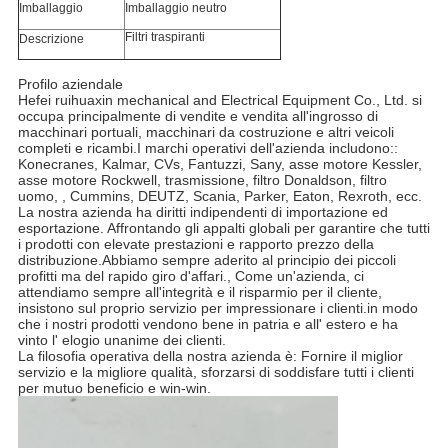
Imballaggio
Imballaggio neutro
Filtri traspiranti
Descrizione
Profilo aziendale
Hefei ruihuaxin mechanical and Electrical Equipment Co., Ltd. si
occupa principalmente di vendite e vendita all'ingrosso di
macchinari portuali, macchinari da costruzione e altri veicoli
completi e ricambi.I marchi operativi dell'azienda includono::
Konecranes, Kalmar, CVs, Fantuzzi, Sany, asse motore Kessler,
asse motore Rockwell, trasmissione, filtro Donaldson, filtro
uomo, , Cummins, DEUTZ, Scania, Parker, Eaton, Rexroth, ecc.
La nostra azienda ha diritti indipendenti di importazione ed
esportazione. Affrontando gli appalti globali per garantire che tutti
i prodotti con elevate prestazioni e rapporto prezzo della
distribuzione.Abbiamo sempre aderito al principio dei piccoli
profitti ma del rapido giro d'affari., Come un'azienda, ci
attendiamo sempre all'integrità e il risparmio per il cliente,
insistono sul proprio servizio per impressionare i clienti.in modo
che i nostri prodotti vendono bene in patria e all' estero e ha
vinto l' elogio unanime dei clienti.
La filosofia operativa della nostra azienda è: Fornire il miglior
servizio e la migliore qualità, sforzarsi di soddisfare tutti i clienti
per mutuo beneficio e win-win.