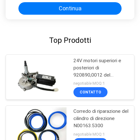
Continua
Top Prodotti
24V motori superiori e
posteriori di
920890,0012 del
tergicristallo
negotiable MOQ:1
CONTATTO
Corredo di riparazione del
cilindro di direzione
N00163.5300
negotiable MOQ:1